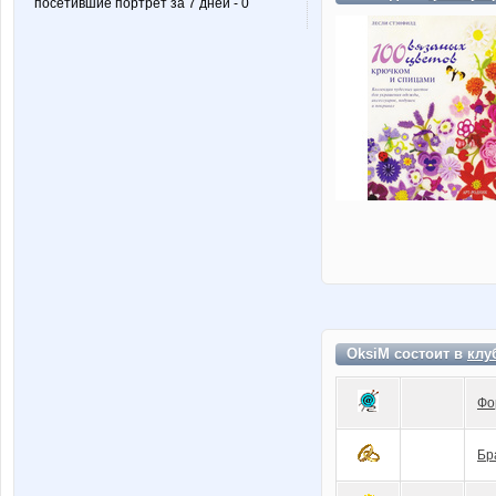
посетившие портрет за 7 дней - 0
OksiM состоит в
клу
Фо
Бр