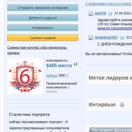
2 комплиментов в гостевой 
Отправить приватное сообщение
elen76
27.04.2022 
Добавить в друзья
Здравствуйте,напомн
с29 по 11мая планир
Игнорировать
www.nn.ru/community
Angelina2307
22.
Сделать подарок
С ДНЁМ РОЖДЕНИЯ!
Совместная покупка: сбор предоплаты,
раздачи
Вы не авторизованы! Чтоб
популярность:
+2
6465 место
↑
рейтинг
3587
?
Метки лидеров
Привилегированный
пользователь
6
уровня
Интервью
Статистика портрета:
сейчас просматривают портрет - 0
зарегистрированные пользователи
Последние
фотогра