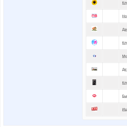
Кл
Но
Да
Кл
Му
Де
Кл
Бь
Ищ