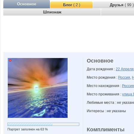
Основное
Блог
( 2 )
Друзья
( 99 )
Шпионаж
Основное
Дата рождения :
22 Апрел
Место рождения :
Россия
,
Н
Место нахождения :
Россия
Место проживания :
улица 
Любимые места : не указа
Интересы : не указаны
Комплименты
Портрет заполнен на 63 %